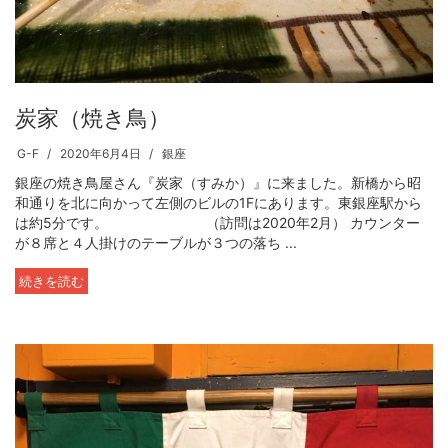
炭家（焼き鳥）
G-F
2020年6月4日
銀座
銀座の焼き鳥屋さん『炭家（すみか）』に来ました。新橋から昭
和通りを北に向かって左側のビルの1Fにあります。東銀座駅から
は約5分です。 （訪問は2020年2月） カウンター
が８席と４人掛けのテーブルが３つの落ち ...
続きを読む